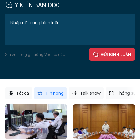
Ý KIẾN BẠN ĐỌC
Xin vui lòng gõ tiếng Việt có dấu
GỬI BÌNH LUẬN
Tất cả
Tin nóng
Talk show
Phóng sự