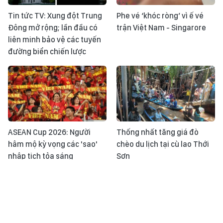
Tin tức TV: Xung đột Trung
Phe vé ‘khóc ròng’ vì ế vé
Đông mở rộng; lần đầu có
trận Việt Nam - Singarore
liên minh bảo vệ các tuyến
đường biển chiến lược
ASEAN Cup 2026: Người
Thống nhất tăng giá đò
hâm mộ kỳ vọng các 'sao'
chèo du lịch tại cù lao Thới
nhập tịch tỏa sáng
Sơn