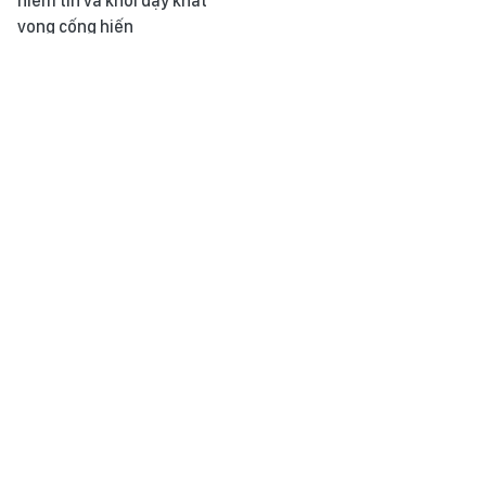
niềm tin và khơi dậy khát
vọng cống hiến
Tin tức TV nổi bật tuần qua:
Khoảnh khắc & sự kiện ngày
Khẩn trương cụ thể hóa các
2/8
quyết sách thành chương
trình hành động
Học Bác mỗi ngày: Khoa
Thời sự 24h qua ảnh chiều
học, kỹ thuật và con người
1/8