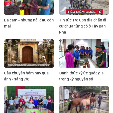
Da cam - những nỗi đau còn
Tin tức TV: Cơn địa chấn di
mãi
cư chưa từng có ở Tây Ban
Nha
Câu chuyện hôm nay qua
Đánh thức ký ức quốc gia
ảnh - sáng 7/8
trong kỷ nguyên số