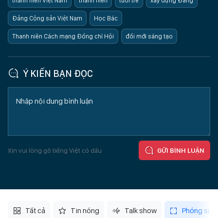
thanh niên Việt Nam
thanh niên
tuổi trẻ
xây dựng Đảng
Đảng Cộng sản Việt Nam
Học Bác
Thanh niên Cách mạng Đồng chí Hội
đổi mới sáng tạo
Ý KIẾN BẠN ĐỌC
Xin vui lòng gõ tiếng Việt có dấu
GỬI BÌNH LUẬN
Tất cả
Tin nóng
Talk show
Phóng sự