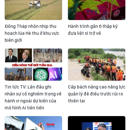
Đồng Tháp nhộn nhịp thu
Hành trình gần 6 thập kỷ
hoạch lúa Hè thu ở khu vực
đưa liệt sĩ trở về
biên giới
Tin tức TV: Lần đầu ghi
Cấp bách nâng cao năng lực
nhận sự cố nghiêm trọng về
quản lý đê điều trước rủi ro
hành vi ngoài dự kiến của
thiên tai
mô hình AI tiên tiến