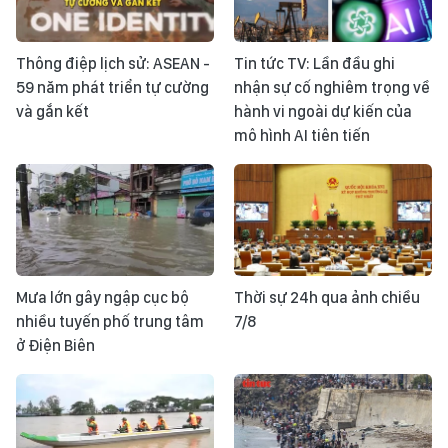
Thông điệp lịch sử: ASEAN -
Tin tức TV: Lần đầu ghi
59 năm phát triển tự cường
nhận sự cố nghiêm trọng về
và gắn kết
hành vi ngoài dự kiến của
mô hình AI tiên tiến
Mưa lớn gây ngập cục bộ
Thời sự 24h qua ảnh chiều
nhiều tuyến phố trung tâm
7/8
ở Điện Biên