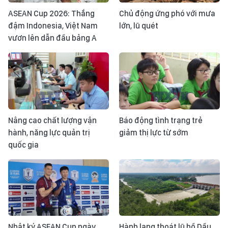
ASEAN Cup 2026: Thắng
Chủ động ứng phó với mưa
đậm Indonesia, Việt Nam
lớn, lũ quét
vươn lên dẫn đầu bảng A
Nâng cao chất lượng vận
Báo động tình trạng trẻ
hành, năng lực quản trị
giảm thị lực từ sớm
quốc gia
Nhật ký ASEAN Cup ngày
Hành lang thoát lũ hồ Dầu