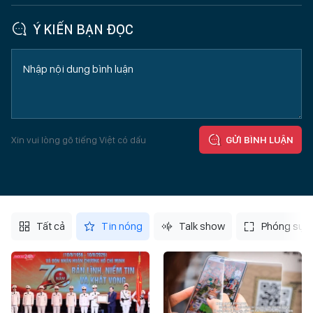
Ý KIẾN BẠN ĐỌC
Xin vui lòng gõ tiếng Việt có dấu
GỬI BÌNH LUẬN
Tất cả
Tin nóng
Talk show
Phóng sự