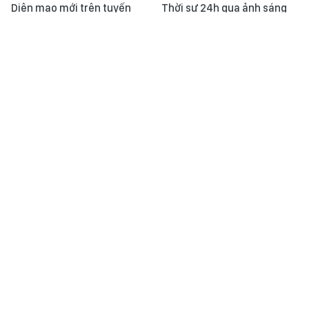
Diện mạo mới trên tuyến
Thời sự 24h qua ảnh sáng
cao tốc chiến lược vùng Tây
2/08
Nam Bộ
Đội tuyển bóng chuyền nữ
Tuyển futsal Việt Nam xuất
Việt Nam tiến gần đến ngôi
sắc cầm hòa Nga ở giải giao
vô địch SEA V.Cup 2026
hữu châu lục
Nguyễn Thùy Linh lần thứ 5
ASEAN Cup 2026: HLV Kim