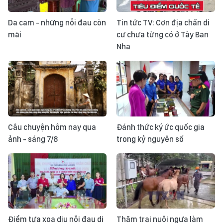
Da cam - những nỗi đau còn
Tin tức TV: Cơn địa chấn di
mãi
cư chưa từng có ở Tây Ban
Nha
Câu chuyện hôm nay qua
Đánh thức ký ức quốc gia
ảnh - sáng 7/8
trong kỷ nguyên số
Điểm tựa xoa dịu nỗi đau di
Thăm trại nuôi ngựa làm