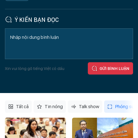
Ý KIẾN BẠN ĐỌC
Xin vui lòng gõ tiếng Việt có dấu
GỬI BÌNH LUẬN
Tất cả
Tin nóng
Talk show
Phóng sự