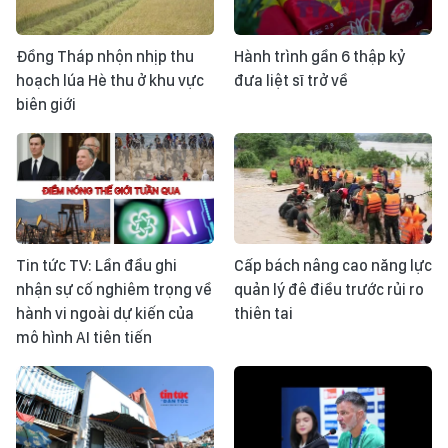
Đồng Tháp nhộn nhịp thu
Hành trình gần 6 thập kỷ
hoạch lúa Hè thu ở khu vực
đưa liệt sĩ trở về
biên giới
Tin tức TV: Lần đầu ghi
Cấp bách nâng cao năng lực
nhận sự cố nghiêm trọng về
quản lý đê điều trước rủi ro
hành vi ngoài dự kiến của
thiên tai
mô hình AI tiên tiến