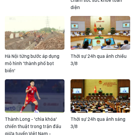
chăm sóc sức khỏe toàn
diện
Hà Nội từng bước áp dụng
Thời sự 24h qua ảnh chiều
mô hình 'thành phố bọt
3/8
biển'
Thành Long - 'chìa khóa'
Thời sự 24h qua ảnh sáng
chiến thuật trong trận đấu
3/8
giữa tuyển Việt Nam -