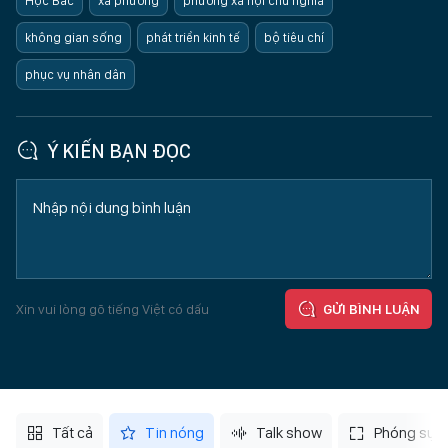
Học Bác
xã phường
phường xã hội chủ nghĩa
không gian sống
phát triển kinh tế
bộ tiêu chí
phục vụ nhân dân
Ý KIẾN BẠN ĐỌC
Xin vui lòng gõ tiếng Việt có dấu
GỬI BÌNH LUẬN
Tất cả
Tin nóng
Talk show
Phóng sự