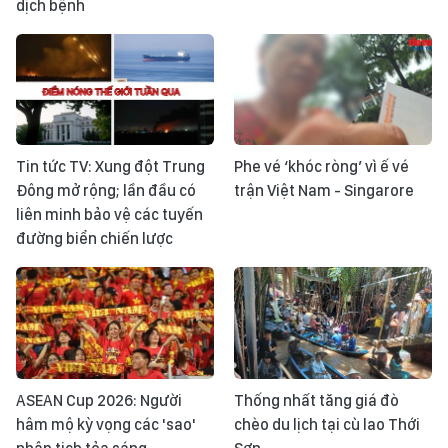
dịch bệnh
Tin tức TV: Xung đột Trung
Phe vé ‘khóc ròng’ vì ế vé
Đông mở rộng; lần đầu có
trận Việt Nam - Singarore
liên minh bảo vệ các tuyến
đường biển chiến lược
ASEAN Cup 2026: Người
Thống nhất tăng giá đò
hâm mộ kỳ vọng các 'sao'
chèo du lịch tại cù lao Thới