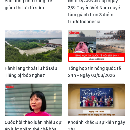
Báo động tình trạng trẻ
Nhật ký ASEAN Cup ngày
giảm thị lực từ sớm
3/8: Tuyển Việt Nam quyết
tâm giành trọn 3 điểm
trước Indonesia
Hành lang thoát lũ hồ Dầu
Tổng hợp tin nóng quốc tế
Tiếng bị 'bóp nghẹt'
24h - Ngày 03/08/2026
Quốc hội thảo luận nhiều dự
Khoảnh khắc & sự kiện ngày
án luật nhằm thể chế hóa
3/8