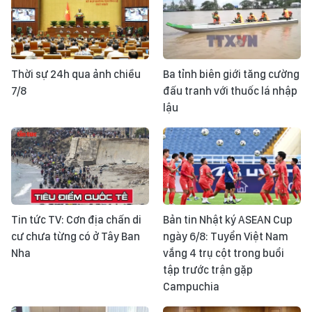
Thời sự 24h qua ảnh chiều
Ba tỉnh biên giới tăng cường
7/8
đấu tranh với thuốc lá nhập
lậu
Tin tức TV: Cơn địa chấn di
Bản tin Nhật ký ASEAN Cup
cư chưa từng có ở Tây Ban
ngày 6/8: Tuyển Việt Nam
Nha
vắng 4 trụ cột trong buổi
tập trước trận gặp
Campuchia