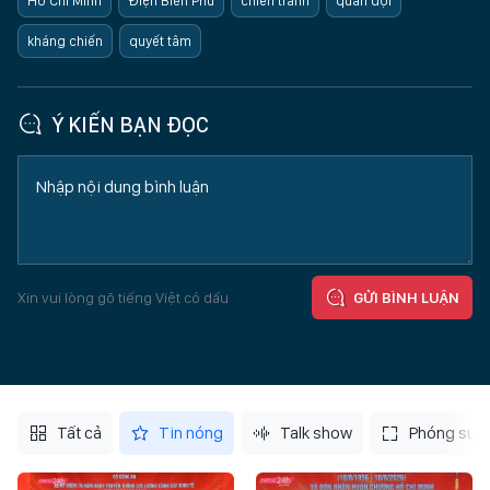
Hồ Chí Minh
Điện Biên Phủ
chiến tranh
quân đội
kháng chiến
quyết tâm
Ý KIẾN BẠN ĐỌC
Xin vui lòng gõ tiếng Việt có dấu
GỬI BÌNH LUẬN
Tất cả
Tin nóng
Talk show
Phóng sự