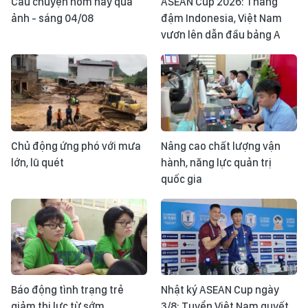
Câu chuyện hôm nay qua
ASEAN Cup 2026: Thắng
ảnh - sáng 04/08
đậm Indonesia, Việt Nam
vươn lên dẫn đầu bảng A
Chủ động ứng phó với mưa
Nâng cao chất lượng vận
lớn, lũ quét
hành, năng lực quản trị
quốc gia
Báo động tình trạng trẻ
Nhật ký ASEAN Cup ngày
giảm thị lực từ sớm
3/8: Tuyển Việt Nam quyết