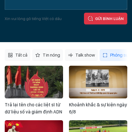
Xin vui lòng gõ tiếng Việt có dấu
GỬI BÌNH LUẬN
Tất cả
Tin nóng
Talk show
Phóng sự
Trả lại tên cho các liệt sĩ từ
Khoảnh khắc & sự kiện ngày
dữ liệu số và giám định ADN
6/8