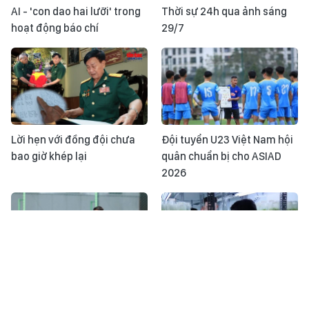
AI - 'con dao hai lưỡi' trong
Thời sự 24h qua ảnh sáng
hoạt động báo chí
29/7
Lời hẹn với đồng đội chưa
Đội tuyển U23 Việt Nam hội
bao giờ khép lại
quân chuẩn bị cho ASIAD
2026
Bản tin Nhật ký ASEAN Cup
Nghị quyết 71 thúc đẩy giải
ngày 28/7: Đội tuyển Việt
bài toán thiếu nhân lực