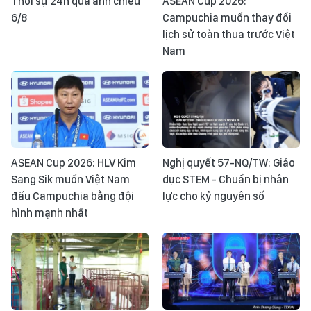
Thời sự 24h qua ảnh chiều
ASEAN Cup 2026:
6/8
Campuchia muốn thay đổi
lịch sử toàn thua trước Việt
Nam
ASEAN Cup 2026: HLV Kim
Nghị quyết 57-NQ/TW: Giáo
Sang Sik muốn Việt Nam
dục STEM - Chuẩn bị nhân
đấu Campuchia bằng đội
lực cho kỷ nguyên số
hình mạnh nhất