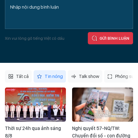
Xin vui lòng gõ tiếng Việt có dấu
GỬI BÌNH LUẬN
Tất cả
Tin nóng
Talk show
Phóng sự
Thời sự 24h qua ảnh sáng
Nghị quyết 57-NQ/TW:
8/8
Chuyển đổi số - con đường