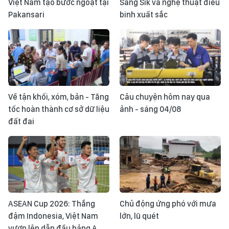
Việt Nam tạo bước ngoặt tại
Sang Sik và nghệ thuật điều
Pakansari
binh xuất sắc
Về tận khối, xóm, bản - Tăng
Câu chuyện hôm nay qua
tốc hoàn thành cơ sở dữ liệu
ảnh - sáng 04/08
đất đai
ASEAN Cup 2026: Thắng
Chủ động ứng phó với mưa
đậm Indonesia, Việt Nam
lớn, lũ quét
vươn lên dẫn đầu bảng A