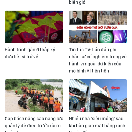
biên giới
Hành trình gần 6 thập kỷ
Tin tức TV: Lần đầu ghi
đưa liệt sĩ trở về
nhận sự cố nghiêm trọng về
hành vi ngoài dự kiến của
mô hình AI tiên tiến
Cấp bách nâng cao năng lực
Nhiều nhà 'siêu mỏng' sau
quản lý đê điều trước rủi ro
khi bàn giao mặt bằng rạch