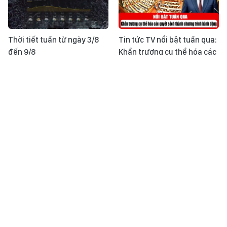
Thời tiết tuần từ ngày 3/8
Tin tức TV nổi bật tuần qua:
đến 9/8
Khẩn trương cụ thể hóa các
quyết sách thành chương
trình hành động
Khoảnh khắc & sự kiện ngày
Học Bác mỗi ngày: Khoa
2/8
học, kỹ thuật và con người
là nguồn lực quan trọng để
phát triển kinh tế