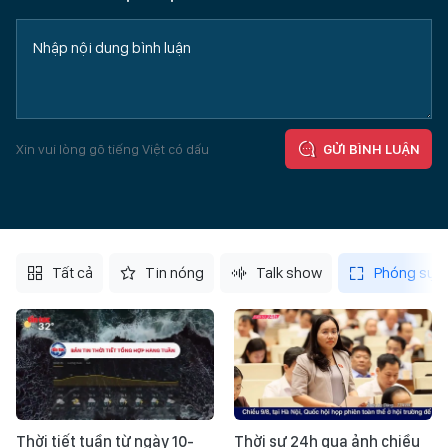
Xin vui lòng gõ tiếng Việt có dấu
GỬI BÌNH LUẬN
Tất cả
Tin nóng
Talk show
Phóng sự
Thời tiết tuần từ ngày 10-
Thời sự 24h qua ảnh chiều