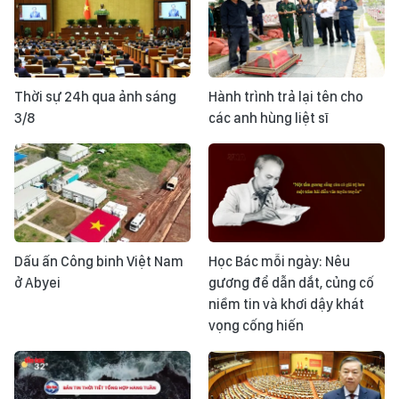
Thời sự 24h qua ảnh sáng
Hành trình trả lại tên cho
3/8
các anh hùng liệt sĩ
Dấu ấn Công binh Việt Nam
Học Bác mỗi ngày: Nêu
ở Abyei
gương để dẫn dắt, củng cố
niềm tin và khơi dậy khát
vọng cống hiến