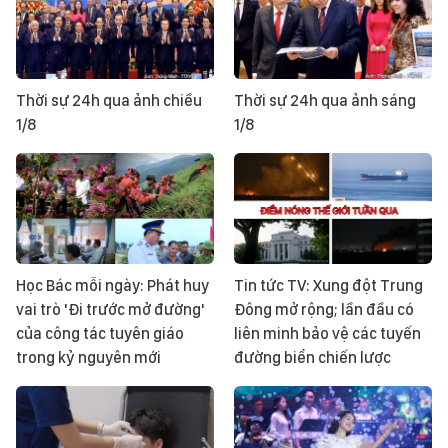
Thời sự 24h qua ảnh chiều
Thời sự 24h qua ảnh sáng
1/8
1/8
Học Bác mỗi ngày: Phát huy
Tin tức TV: Xung đột Trung
vai trò 'Đi trước mở đường'
Đông mở rộng; lần đầu có
của công tác tuyên giáo
liên minh bảo vệ các tuyến
trong kỷ nguyên mới
đường biển chiến lược