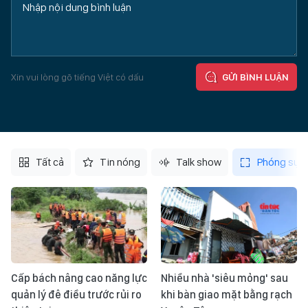
Xin vui lòng gõ tiếng Việt có dấu
GỬI BÌNH LUẬN
Tất cả
Tin nóng
Talk show
Phóng sự
Cấp bách nâng cao năng lực
Nhiều nhà 'siêu mỏng' sau
quản lý đê điều trước rủi ro
khi bàn giao mặt bằng rạch