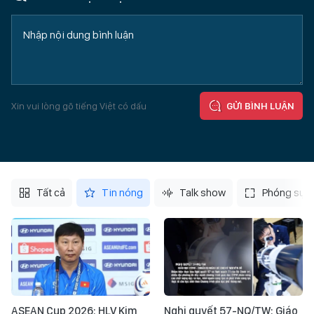
Xin vui lòng gõ tiếng Việt có dấu
GỬI BÌNH LUẬN
Tất cả
Tin nóng
Talk show
Phóng sự
ASEAN Cup 2026: HLV Kim
Nghị quyết 57-NQ/TW: Giáo