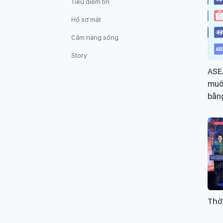
Tiêu điểm tin
Hồ sơ mật
Cẩm nang sống
Story
ASE
muố
bằn
Thờ