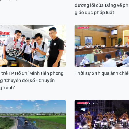
đường lối của Đảng về phổ
giáo dục pháp luật
 trẻ TP Hồ Chí Minh tiên phong
Thời sự 24h qua ảnh chiề
g 'Chuyển đổi số - Chuyển
g xanh'