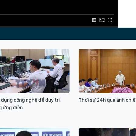
Từ k
Du l
 dụng công nghệ để duy trì
Thời sự 24h qua ảnh chiề
Xin v
g ứng điện