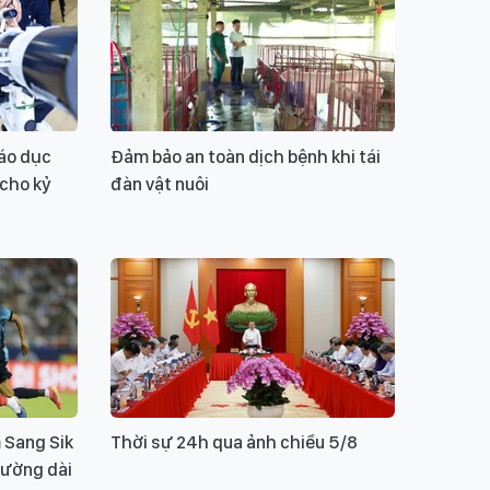
áo dục
Đảm bảo an toàn dịch bệnh khi tái
 cho kỷ
đàn vật nuôi
 Sang Sik
Thời sự 24h qua ảnh chiều 5/8
đường dài