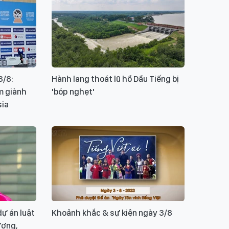
3/8:
Hành lang thoát lũ hồ Dầu Tiếng bị
m giành
'bóp nghẹt'
sia
dự án luật
Khoảnh khắc & sự kiện ngày 3/8
ương,