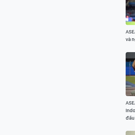
ASE
và n
ASE
Indo
đầu