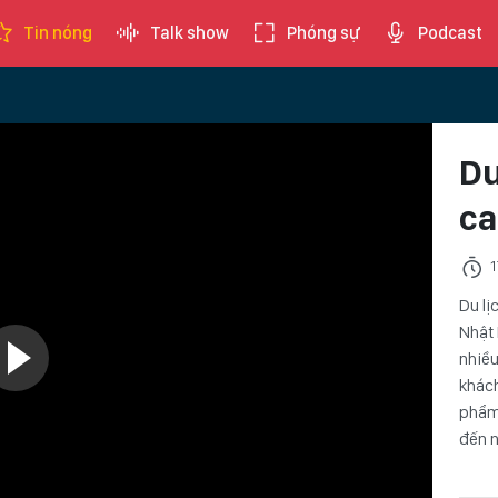
Tin nóng
Talk show
Phóng sự
Podcast
Du
ca
1
Du lị
Nhật
nhiều
khách
phẩm 
đến n