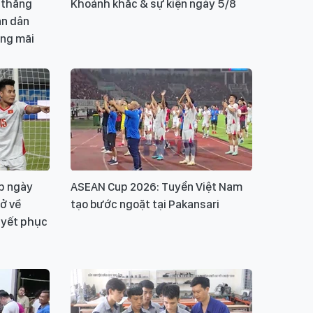
n thắng
Khoảnh khắc & sự kiện ngày 5/8
ân dân
ang mãi
p ngày
ASEAN Cup 2026: Tuyển Việt Nam
rở về
tạo bước ngoặt tại Pakansari
uyết phục