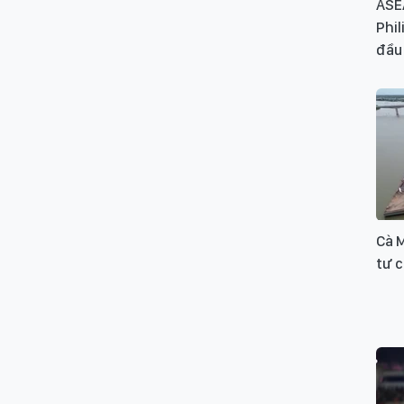
ASE
Phil
đầu
Cà 
tư 