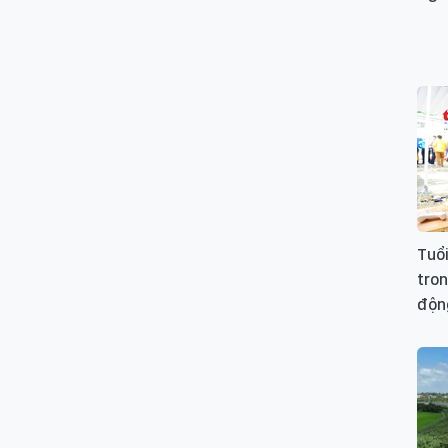
Tuổi
tron
độn