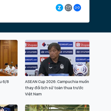
hoá
ịch Nhật Bản
kích cầu du lịch
khách nước ngoài
Ý KIẾN BẠN ĐỌC
u 6/8
ASEAN Cup 2026: Campuchia muốn
ui lòng gõ tiếng Việt có dấu
GỬI BÌNH LUẬN
thay đổi lịch sử toàn thua trước
Việt Nam