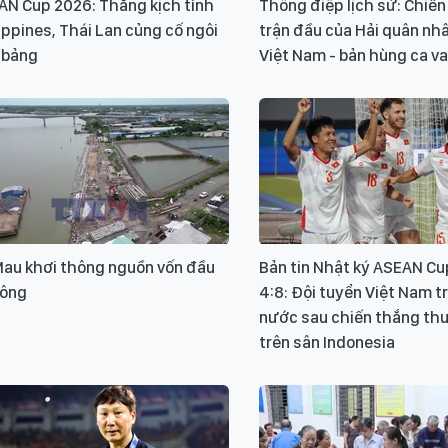
AN Cup 2026: Thắng kịch tính
Thông điệp lịch sử: Chiế
ippines, Thái Lan củng cố ngôi
trận đầu của Hải quân nh
 bảng
Việt Nam - bản hùng ca v
Mau khơi thông nguồn vốn đầu
Bản tin Nhật ký ASEAN Cu
công
4:8: Đội tuyển Việt Nam t
nước sau chiến thắng th
trên sân Indonesia