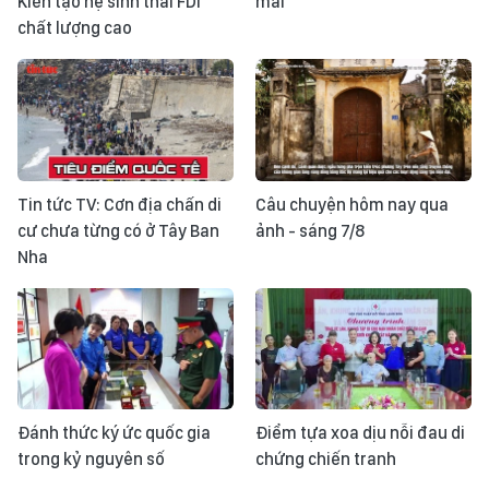
Kiến tạo hệ sinh thái FDI
mãi
chất lượng cao
Tin tức TV: Cơn địa chấn di
Câu chuyện hôm nay qua
cư chưa từng có ở Tây Ban
ảnh - sáng 7/8
Nha
Đánh thức ký ức quốc gia
Điểm tựa xoa dịu nỗi đau di
trong kỷ nguyên số
chứng chiến tranh