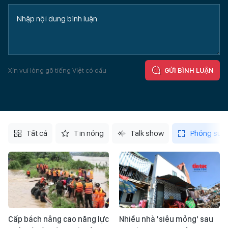
Xin vui lòng gõ tiếng Việt có dấu
GỬI BÌNH LUẬN
Tất cả
Tin nóng
Talk show
Phóng sự
Cấp bách nâng cao năng lực
Nhiều nhà 'siêu mỏng' sau