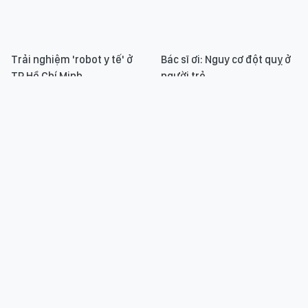
Trải nghiệm 'robot y tế' ở
Bác sĩ ơi: Nguy cơ đột quỵ ở
TP Hồ Chí Minh
người trẻ
Bác sĩ ơi: Phụ nữ mang thai
Toàn cảnh ca can thiệp tim
mắc sốt xuất huyết nguy
thai đặc biệt đến từ
hiểm như thế nào?
Singapore