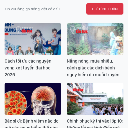
Xin vui lòng gõ tiếng Việt có dấu
GỬI BÌNH LUẬN
Cách tối ưu các nguyện
Nắng nóng, mưa nhiều,
vọng xét tuyển đại học
cảnh giác các dịch bệnh
2026
nguy hiểm do muỗi truyền
Bác sĩ ơi: Bệnh viêm não do
Chinh phục kỳ thi vào lớp 10:
mô cầu nguy hiểm thế nào
Những lỗi sai kinh điển mà