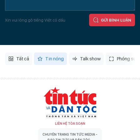
Xin vui lòng gõ tiếng Việt có dấu
GỬI BÌNH LUẬN
Tất cả
Tin nóng
Talk show
Phóng sự
LIÊN HỆ TÒA SOẠN
CHUYÊN TRANG TIN TỨC MEDIA -