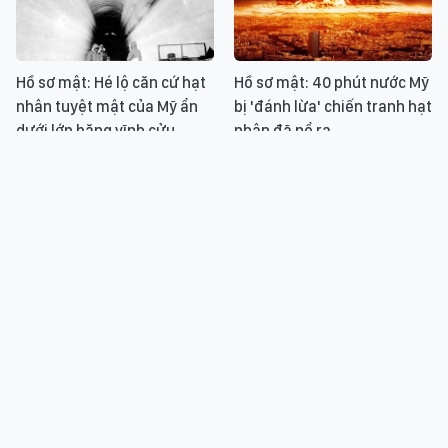
Hồ sơ mật: Hé lộ căn cứ hạt
Hồ sơ mật: 40 phút nước Mỹ
nhân tuyệt mật của Mỹ ẩn
bị 'đánh lừa' chiến tranh hạt
dưới lớp băng vĩnh cửu
nhân đã nổ ra
Hồ sơ mật: "Ông trùm bất
Hồ sơ mật: Chiến dịch táo
động sản hệ Mặt trời’, bán
bạo của CIA đánh cắp trực
đất khắp Mặt trăng, sao
thăng tấn công khổng lồ
Hỏa, sao Kim
Liên Xô