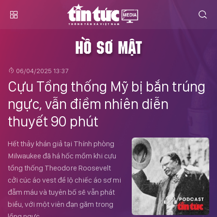
HỒ SƠ MẬT
06/04/2025 13:37
Cựu Tổng thống Mỹ bị bắn trúng
ngực, vẫn điềm nhiên diễn
thuyết 90 phút
Hết thảy khán giả tại Thính phòng
Milwaukee đã há hốc mồm khi cựu
tổng thống Theodore Roosevelt
cởi cúc áo vest để lộ chiếc áo sơ mi
đẫm máu và tuyên bố sẽ vẫn phát
biểu, với một viên đạn găm trong
lồng ngực.