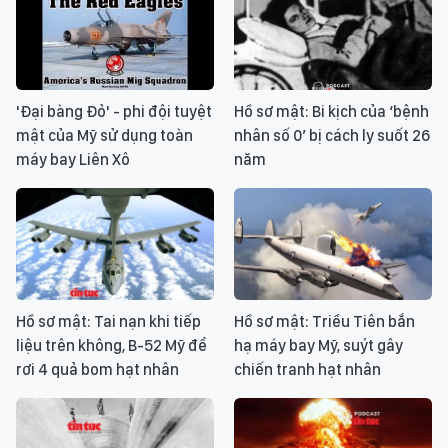
'Đại bàng Đỏ' - phi đội tuyệt
Hồ sơ mật: Bi kịch của ‘bệnh
mật của Mỹ sử dụng toàn
nhân số 0’ bị cách ly suốt 26
máy bay Liên Xô
năm
Hồ sơ mật: Tai nạn khi tiếp
Hồ sơ mật: Triều Tiên bắn
liệu trên không, B-52 Mỹ để
hạ máy bay Mỹ, suýt gây
rơi 4 quả bom hạt nhân
chiến tranh hạt nhân