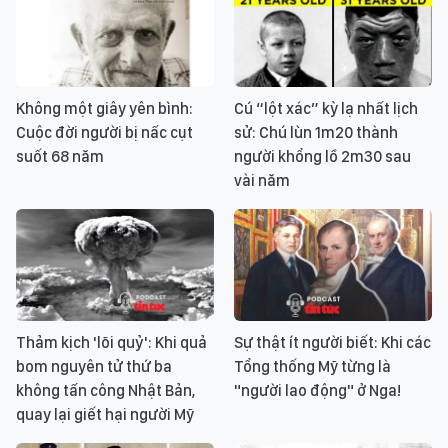
Không một giây yên bình:
Cú “lột xác” kỳ lạ nhất lịch
Cuộc đời người bị nấc cụt
sử: Chú lùn 1m20 thành
suốt 68 năm
người khổng lồ 2m30 sau
vài năm
Thảm kịch 'lõi quỷ': Khi quả
Sự thật ít người biết: Khi các
bom nguyên tử thứ ba
Tổng thống Mỹ từng là
không tấn công Nhật Bản,
"người lao động" ở Nga!
quay lại giết hại người Mỹ