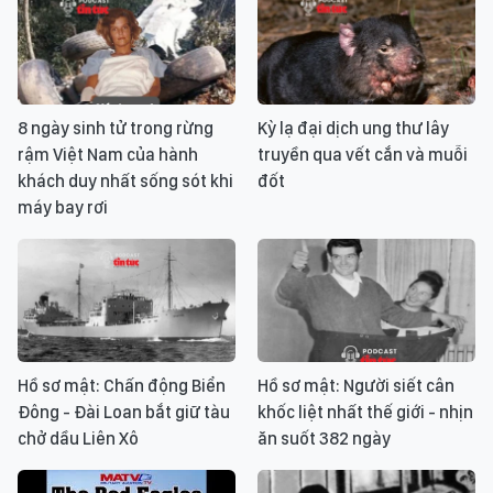
8 ngày sinh tử trong rừng
Kỳ lạ đại dịch ung thư lây
rậm Việt Nam của hành
truyền qua vết cắn và muỗi
khách duy nhất sống sót khi
đốt
máy bay rơi
Hồ sơ mật: Chấn động Biển
Hồ sơ mật: Người siết cân
Đông - Đài Loan bắt giữ tàu
khốc liệt nhất thế giới - nhịn
chở dầu Liên Xô
ăn suốt 382 ngày