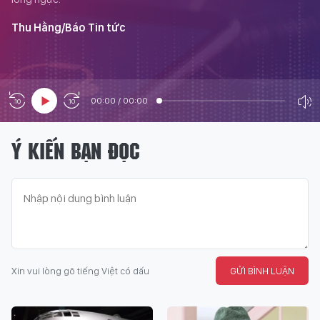
Thu Hằng/Báo Tin tức
00:00
/
00:00
Ý KIẾN BẠN ĐỌC
Xin vui lòng gõ tiếng Việt có dấu
GỬI BÌNH LUẬN