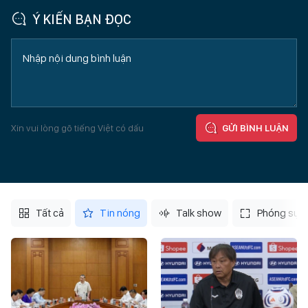
Ý KIẾN BẠN ĐỌC
Xin vui lòng gõ tiếng Việt có dấu
GỬI BÌNH LUẬN
Tất cả
Tin nóng
Talk show
Phóng sự