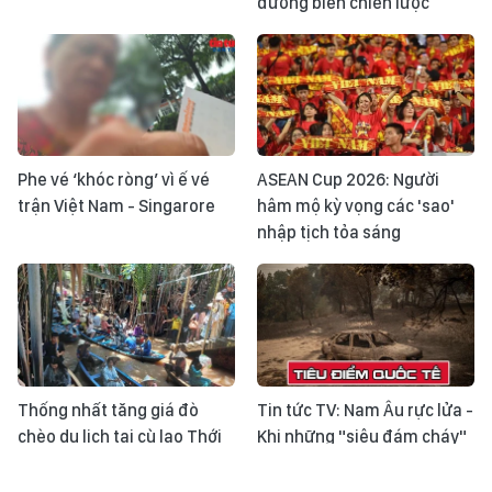
đường biển chiến lược
Phe vé ‘khóc ròng’ vì ế vé
ASEAN Cup 2026: Người
trận Việt Nam - Singarore
hâm mộ kỳ vọng các 'sao'
nhập tịch tỏa sáng
Thống nhất tăng giá đò
Tin tức TV: Nam Âu rực lửa -
chèo du lịch tại cù lao Thới
Khi những "siêu đám cháy"
Sơn
trở thành phép thử mới