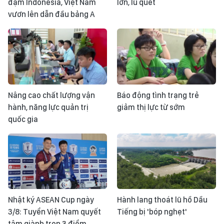
đậm Indonesia, Việt Nam
lớn, lũ quét
vươn lên dẫn đầu bảng A
Nâng cao chất lượng vận
Báo động tình trạng trẻ
hành, năng lực quản trị
giảm thị lực từ sớm
quốc gia
Nhật ký ASEAN Cup ngày
Hành lang thoát lũ hồ Dầu
3/8: Tuyển Việt Nam quyết
Tiếng bị 'bóp nghẹt'
tâm giành trọn 3 điểm