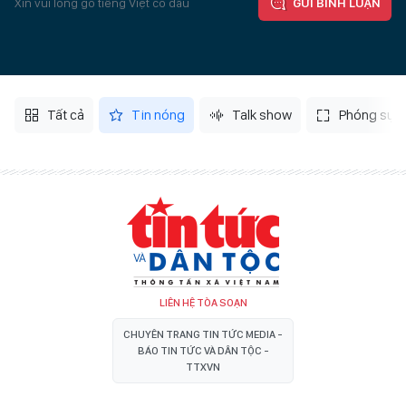
Xin vui lòng gõ tiếng Việt có dấu
GỬI BÌNH LUẬN
Tất cả
Tin nóng
Talk show
Phóng sự
LIÊN HỆ TÒA SOẠN
CHUYÊN TRANG TIN TỨC MEDIA -
BÁO TIN TỨC VÀ DÂN TỘC -
TTXVN