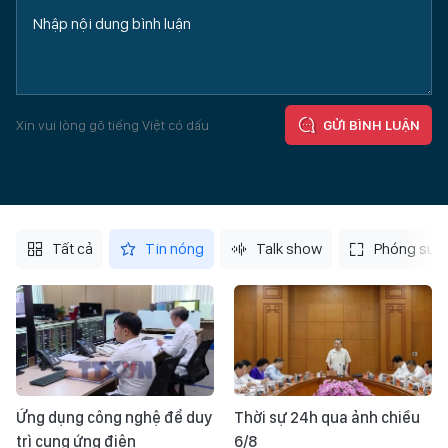
Xin vui lòng gõ tiếng Việt có dấu
GỬI BÌNH LUẬN
Tất cả
Tin nóng
Talk show
Phóng sự
Ứng dụng công nghệ để duy
Thời sự 24h qua ảnh chiều
trì cung ứng điện
6/8