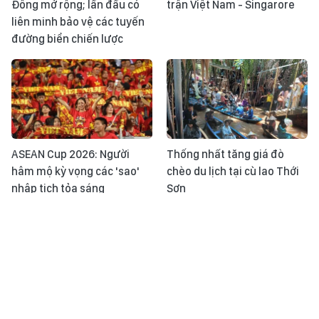
Đông mở rộng; lần đầu có
trận Việt Nam - Singarore
liên minh bảo vệ các tuyến
đường biển chiến lược
ASEAN Cup 2026: Người
Thống nhất tăng giá đò
hâm mộ kỳ vọng các 'sao'
chèo du lịch tại cù lao Thới
nhập tịch tỏa sáng
Sơn
Tin tức TV: Nam Âu rực lửa -
Nhật ký ASEAN Cup ngày