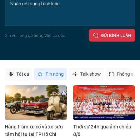
Xin vui lòng gõ tiếng Việt có dấu
GỬI BÌNH LUẬN
Tất cả
Tin nóng
Talk show
Phóng sự
Hàng trăm xe cổ và xe sưu
Thời sự 24h qua ảnh chiều
tầm hội tụ tại TP Hồ Chí
8/8