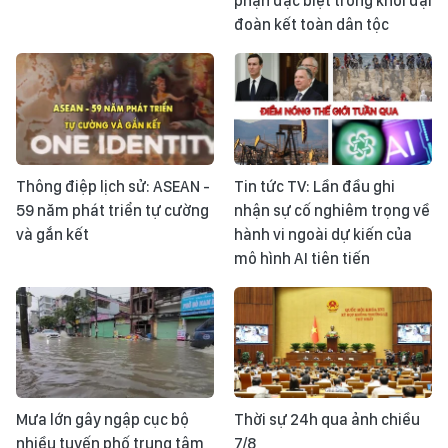
phận đặc biệt trong khối đại
đoàn kết toàn dân tộc
Thông điệp lịch sử: ASEAN -
Tin tức TV: Lần đầu ghi
59 năm phát triển tự cường
nhận sự cố nghiêm trọng về
và gắn kết
hành vi ngoài dự kiến của
mô hình AI tiên tiến
Mưa lớn gây ngập cục bộ
Thời sự 24h qua ảnh chiều
nhiều tuyến phố trung tâm
7/8