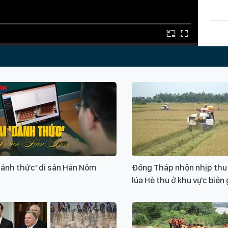
Từ k
Ban 
hài c
quy 
đánh thức' di sản Hán Nôm
Đồng Tháp nhộn nhịp thu
lúa Hè thu ở khu vực biên 
Xin v