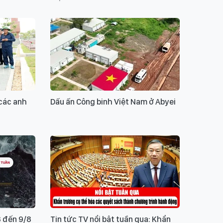
 các anh
Dấu ấn Công binh Việt Nam ở Abyei
8 đến 9/8
Tin tức TV nổi bật tuần qua: Khẩn