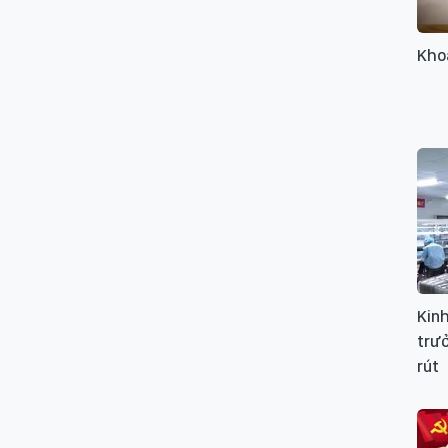
Kho
Kinh
trư
rút