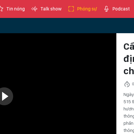
Tin nóng
Talk show
Phóng sự
Podcast
Cầ
đị
ch
0
Ngày 
515 t
hương
thông
phần 
thông