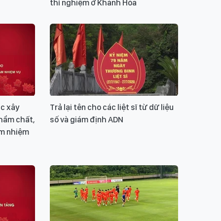
thí nghiệm ở Khánh Hòa
ục xây
Trả lại tên cho các liệt sĩ từ dữ liệu
phẩm chất,
số và giám định ADN
ầm nhiệm