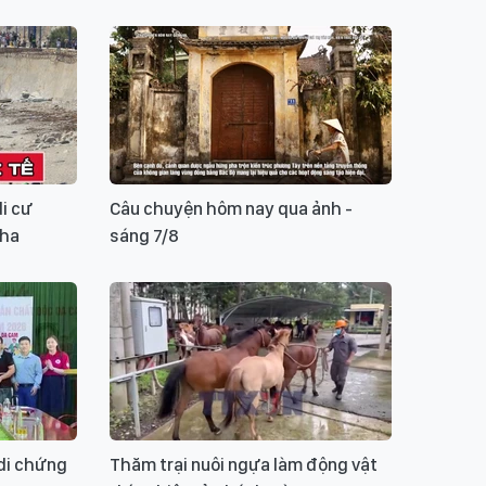
di cư
Câu chuyện hôm nay qua ảnh -
Nha
sáng 7/8
 di chứng
Thăm trại nuôi ngựa làm động vật