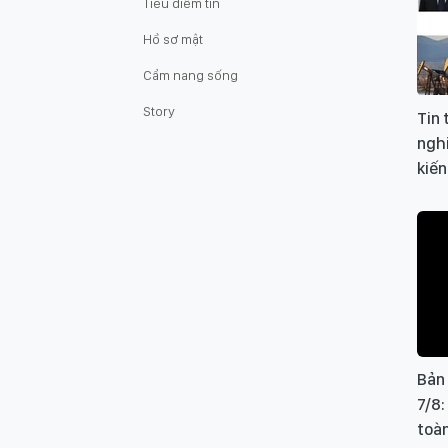
Tiêu điểm tin
Hồ sơ mật
Cẩm nang sống
Story
Tin 
nghi
kiến
Bản
7/8:
toà