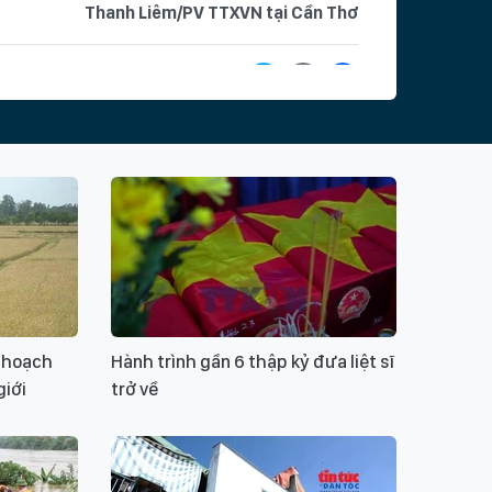
Thanh Liêm/PV TTXVN tại Cần Thơ
hoá
Chỉ đạo 515
thành phố Cần Thơ
lấy mẫu
ốt liệt sĩ
giám định ADN
xác định danh tính
tập
tìm kiếm
chiến dịch 500 ngày đêm
Ý KIẾN BẠN ĐỌC
 hoạch
Hành trình gần 6 thập kỷ đưa liệt sĩ
giới
trở về
ui lòng gõ tiếng Việt có dấu
GỬI BÌNH LUẬN