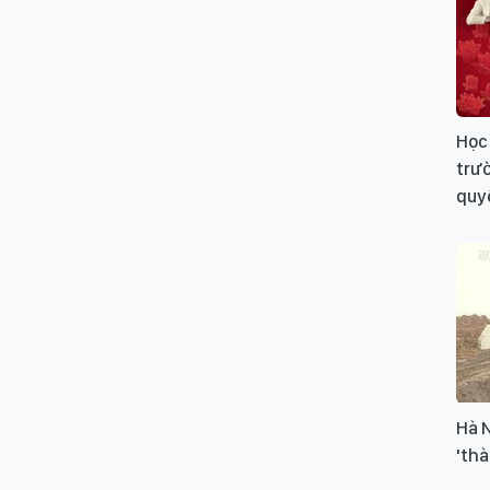
Học 
trườ
quyế
Hà 
'thà