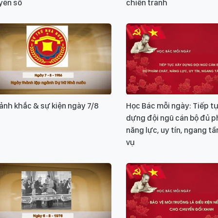
yên số
chiến tranh
ảnh khắc & sự kiện ngày 7/8
Học Bác mỗi ngày: Tiếp t
dựng đội ngũ cán bộ đủ 
năng lực, uy tín, ngang t
vụ