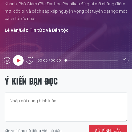
Khánh, Phó Giám đốc Đại học Phenikaa để giải mã những điểm
mới cốt lõi và cách sắp xếp nguyện vọng xét tuyển đại học một
cách tối ưu nhất.
Lê Vân/Báo Tin tức và Dân tộc
00:00
/
00:00
Ý KIẾN BẠN ĐỌC
Xin vui lòng gõ tiếng Việt có dấu
GỬI BÌNH LUẬN