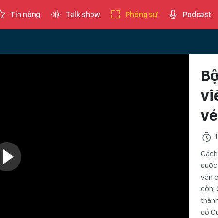
Tin nóng
Talk show
Phóng sự
Podcast
Bộ
vi
vẻ
1
Cách 
cuộc 
vận c
còn, 
thành
có Cụ