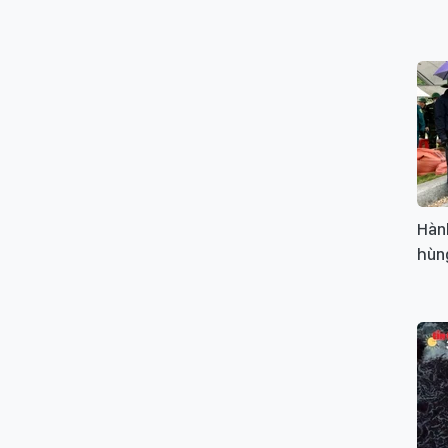
Hành
hùng