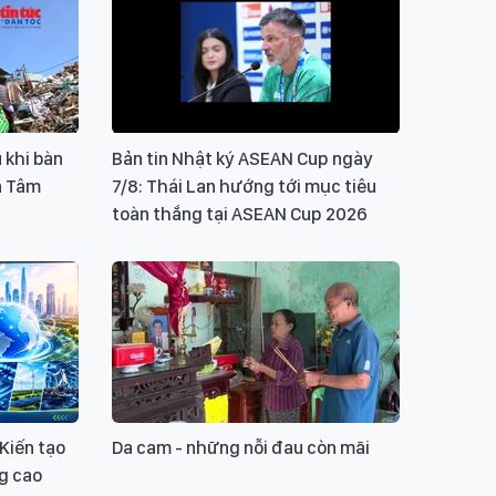
ui lòng gõ tiếng Việt có dấu
GỬI BÌNH LUẬN
 khi bàn
Bản tin Nhật ký ASEAN Cup ngày
n Tâm
7/8: Thái Lan hướng tới mục tiêu
toàn thắng tại ASEAN Cup 2026
Kiến tạo
Da cam - những nỗi đau còn mãi
ng cao