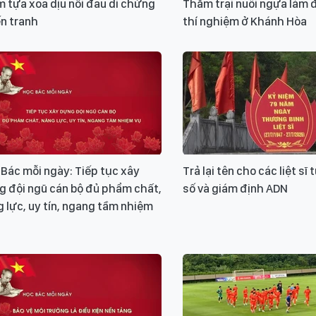
 tựa xoa dịu nỗi đau di chứng
Thăm trại nuôi ngựa làm 
n tranh
thí nghiệm ở Khánh Hòa
Bác mỗi ngày: Tiếp tục xây
Trả lại tên cho các liệt sĩ 
g đội ngũ cán bộ đủ phẩm chất,
số và giám định ADN
 lực, uy tín, ngang tầm nhiệm