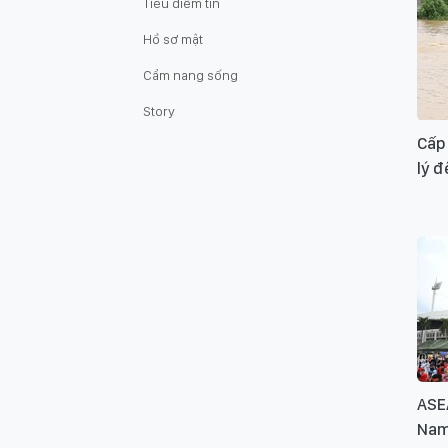
Tiêu điểm tin
Hồ sơ mật
Cẩm nang sống
Story
Cấp
lý đ
ASE
Nam