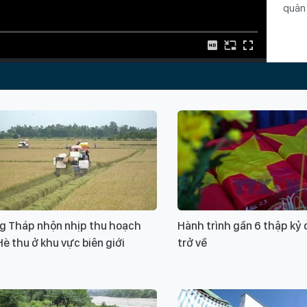
quân 
Từ k
Bộ đ
vận 
Cục 
g Tháp nhộn nhịp thu hoạch
Hành trình gần 6 thập kỷ đ
Hè thu ở khu vực biên giới
trở về