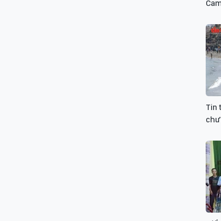
Cam
Tin 
chư