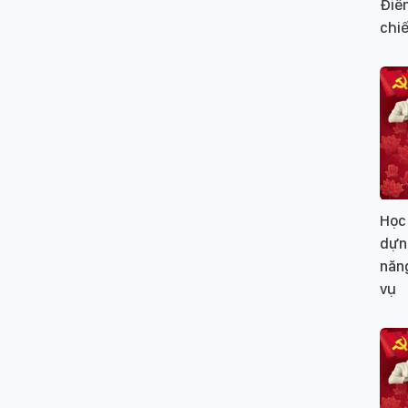
Điểm
chiế
Học 
dựn
năng
vụ