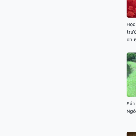
Học 
trườ
chu
Sắc
Ngô