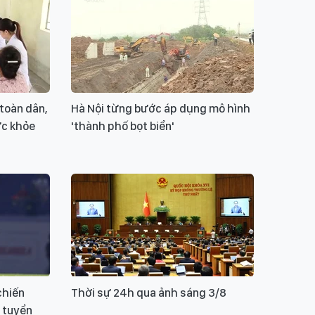
toàn dân,
Hà Nội từng bước áp dụng mô hình
ức khỏe
'thành phố bọt biển'
chiến
Thời sự 24h qua ảnh sáng 3/8
a tuyển