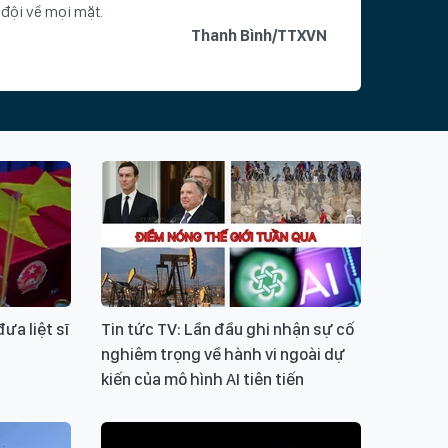
đội về mọi mặt.
Thanh Bình/TTXVN
hoá
ội vận tải
kháng chiến chống Pháp
chuyển quân lương vũ khí
Chủ tịch Hồ Chí Minh
Vận tải
Ý KIẾN BẠN ĐỌC
ưa liệt sĩ
Tin tức TV: Lần đầu ghi nhận sự cố
nghiêm trọng về hành vi ngoài dự
kiến của mô hình AI tiên tiến