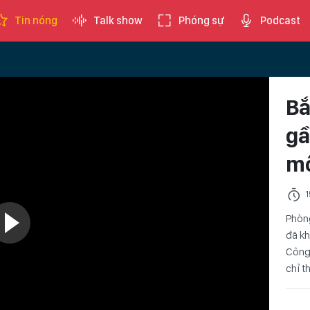
Tin nóng
Talk show
Phóng sự
Podcast
Bắ
gầ
mô
1
Phòng
đã kh
Công
chỉ t