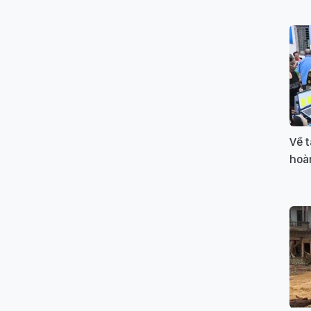
Về t
hoàn