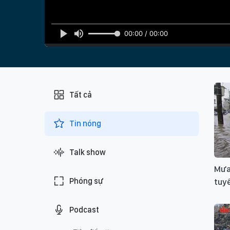
00:00 / 00:00
Tất cả
Tin nóng
Talk show
Mưa
Phóng sự
tuyế
Podcast