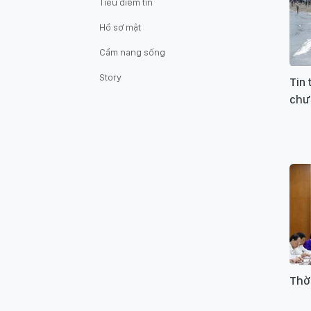
Tiêu điểm tin
Hồ sơ mật
Cẩm nang sống
Story
Tin 
chư
Thờ