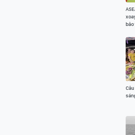
ASE
xoay
bảo 
Câu
sán