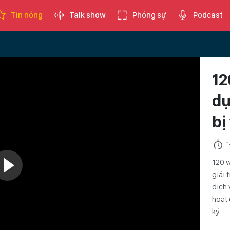
Tin nóng
Talk show
Phóng sự
Podcast
12
dụ
bị
1
120 w
giải 
dịch 
hoạt 
ký.