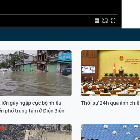
Từ k
webs
dịch
 lớn gây ngập cục bộ nhiều
Thời sự 24h qua ảnh chiề
n phố trung tâm ở Điện Biên
Xin v