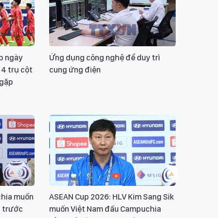
p ngày
Ứng dụng công nghệ để duy trì
4 trụ cột
cung ứng điện
 gặp
chia muốn
ASEAN Cup 2026: HLV Kim Sang Sik
a trước
muốn Việt Nam đấu Campuchia