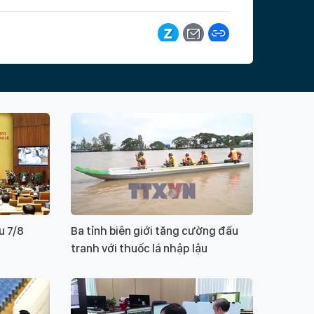
hoá
ite
giải trình
thương mại điện tử
 vụ thương mại điện tử
giải thể
Ý KIẾN BẠN ĐỌC
u 7/8
Ba tỉnh biên giới tăng cường đấu
tranh với thuốc lá nhập lậu
ui lòng gõ tiếng Việt có dấu
GỬI BÌNH LUẬN