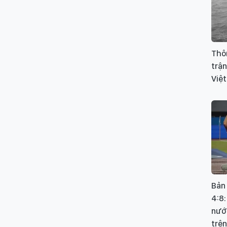
Thôn
trận
Việt
Bản
4:8:
nướ
trên