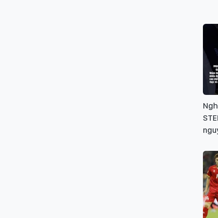
Ngh
STEM
ngu