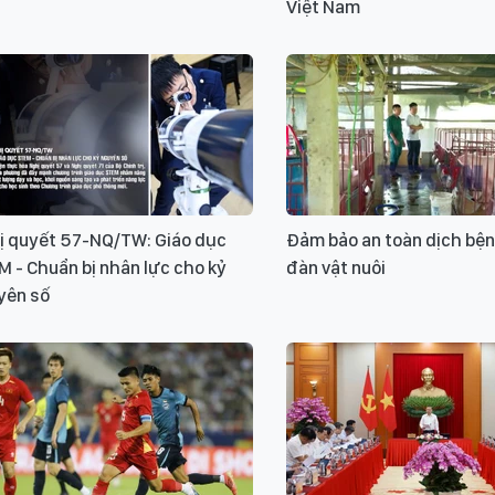
Việt Nam
ị quyết 57-NQ/TW: Giáo dục
Đảm bảo an toàn dịch bệnh
 - Chuẩn bị nhân lực cho kỷ
đàn vật nuôi
yên số