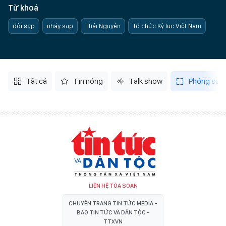
Từ khoá
đôi sạp
nhảy sạp
Thái Nguyên
Tổ chức Kỷ lục Việt Nam
Tất cả
Tin nóng
Talk show
Phóng sự
LIÊN HỆ TÒA SOẠN
CHUYÊN TRANG TIN TỨC MEDIA -
BÁO TIN TỨC VÀ DÂN TỘC -
TTXVN